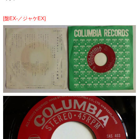
[盤EX-／ジャケEX]