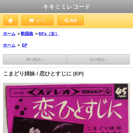
キキミミレコード
カート
検索
ホーム
＞
歌謡曲
＞
60's（女）
ホーム
＞
EP
前の商品へ
次の商品へ
こまどり姉妹 / 恋ひとすじに (EP)