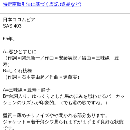
特定商取引法に基づく表記 (返品など)
日本コロムビア
SAS 403
65年。
A=恋ひとすじに
（作詞＝関沢新一／作曲＝安藤実親／編曲＝三味線 豊
寿）
B=しぐれ桟橋
（作詞＝石本美由起／作曲＝遠藤実）
A=三味線＝豊寿・静子。
B=台詞入り。ゆっくりとした馬の歩みを思わせるパーカッ
ションのリズムが印象的。（でも港の歌ですね。）
盤質＝薄めチリノイズやや聞かれる部分あります。
ジャケット＝若干薄シワ見られますがまずまず良好な状態
です。