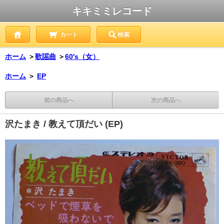
キキミミレコード
カート
検索
ホーム
＞
歌謡曲
＞
60's（女）
ホーム
＞
EP
前の商品へ
次の商品へ
沢たまき / 教えて頂だい (EP)