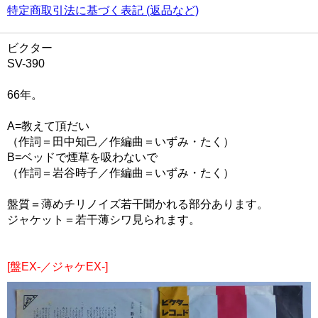
特定商取引法に基づく表記 (返品など)
ビクター
SV-390
66年。
A=教えて頂だい
（作詞＝田中知己／作編曲＝いずみ・たく）
B=ベッドで煙草を吸わないで
（作詞＝岩谷時子／作編曲＝いずみ・たく）
盤質＝薄めチリノイズ若干聞かれる部分あります。
ジャケット＝若干薄シワ見られます。
[盤EX-／ジャケEX-]