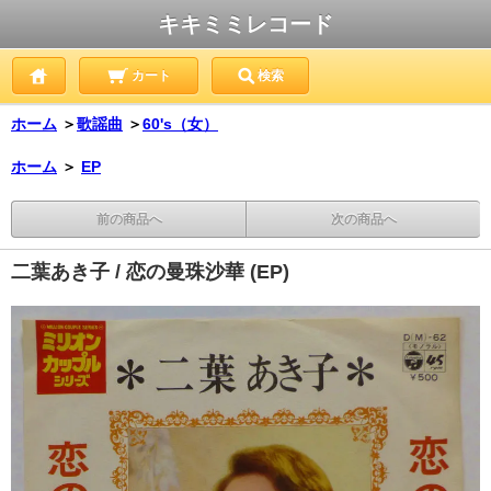
キキミミレコード
カート
検索
ホーム
＞
歌謡曲
＞
60's（女）
ホーム
＞
EP
前の商品へ
次の商品へ
二葉あき子 / 恋の曼珠沙華 (EP)