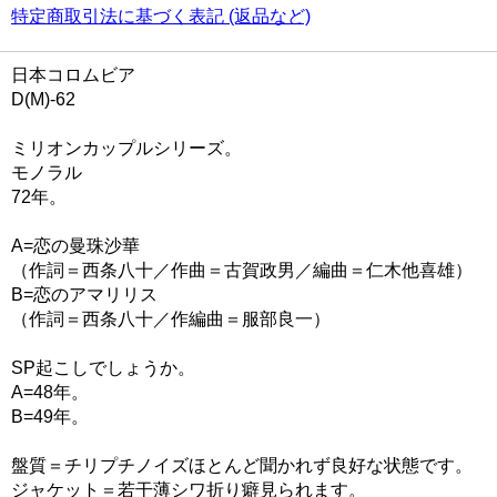
特定商取引法に基づく表記 (返品など)
日本コロムビア
D(M)-62
ミリオンカップルシリーズ。
モノラル
72年。
A=恋の曼珠沙華
（作詞＝西条八十／作曲＝古賀政男／編曲＝仁木他喜雄）
B=恋のアマリリス
（作詞＝西条八十／作編曲＝服部良一）
SP起こしでしょうか。
A=48年。
B=49年。
盤質＝チリプチノイズほとんど聞かれず良好な状態です。
ジャケット＝若干薄シワ折り癖見られます。