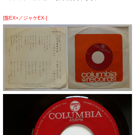
[盤EX+／ジャケEX-]