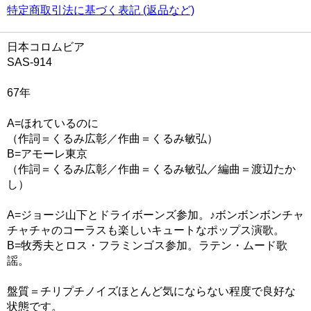
特定商取引法に基づく表記 (返品など)
日本コロムビア
SAS-914
67年
A=ほれているのに
（作詞＝くるみ広彰／作曲＝くるみ敏弘）
B=アモーレ東京
（作詞＝くるみ広彰／作曲＝くるみ敏弘／編曲＝渡辺たか
し）
A=ジョージ山下とドライボーンズ参加。♪ボンボンボンチャ
チャチャのコーラスも楽しいキュートなポップス演歌。
B=牧秀夫とロス・フラミンゴス参加。ラテン・ムード歌
謡。
盤質＝チリプチノイズほとんど気にならない程度で良好な
状態です。