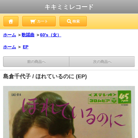
キキミミレコード
カート
検索
ホーム
＞
歌謡曲
＞
60's（女）
ホーム
＞
EP
前の商品へ
次の商品へ
島倉千代子 / ほれているのに (EP)