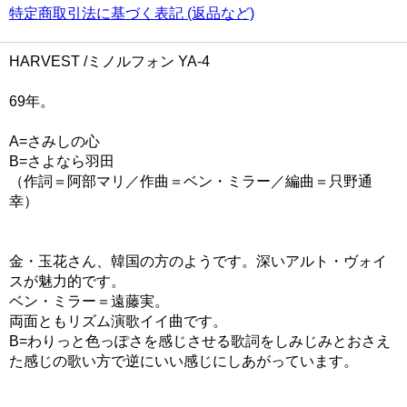
特定商取引法に基づく表記 (返品など)
HARVEST /ミノルフォン YA-4
69年。
A=さみしの心
B=さよなら羽田
（作詞＝阿部マリ／作曲＝ベン・ミラー／編曲＝只野通
幸）
金・玉花さん、韓国の方のようです。深いアルト・ヴォイ
スが魅力的です。
ベン・ミラー＝遠藤実。
両面ともリズム演歌イイ曲です。
B=わりっと色っぽさを感じさせる歌詞をしみじみとおさえ
た感じの歌い方で逆にいい感じにしあがっています。