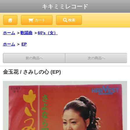
キキミミレコード
カート
検索
ホーム
＞
歌謡曲
＞
60's（女）
ホーム
＞
EP
前の商品へ
次の商品へ
金玉花 / さみしの心 (EP)